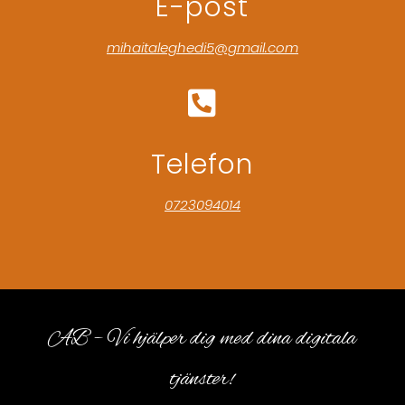
E-post
mihaitaleghedi5@gmail.com

Telefon
0723094014
AB – Vi hjälper dig med dina digitala
tjänster!