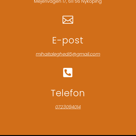
Mejerivägen 17, 611 56 Nyköping

E-post
mihaitaleghedi5@gmail.com

Telefon
0723094014